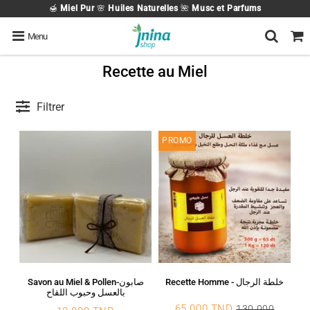
🍯
Miel Pur
🌸
Huiles Naturelles
🌺
Musc et Parfums
Menu
Recette au Miel
Filtrer
PROMO
Recette Homme - خلطة الرجال
Savon au Miel & Pollen-صابون
بالعسل وحبوب اللقاح
65.000 TND
130.000